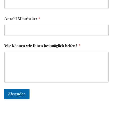
l
-
A
d
Anzahl Mitarbeiter
*
r
e
s
s
e
Wie können wir Ihnen bestmöglich helfen?
*
Absenden