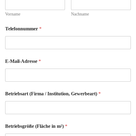
Vorname
Nachname
m
Telefonnummer
*
²
)
I
n
s
t
E-Mail-Adresse
*
i
t
u
t
i
o
Betriebsart (Firma / Institution, Gewerbeart)
*
n
,
E
-
M
Betriebsgröße (Fläche in m²)
*
a
i